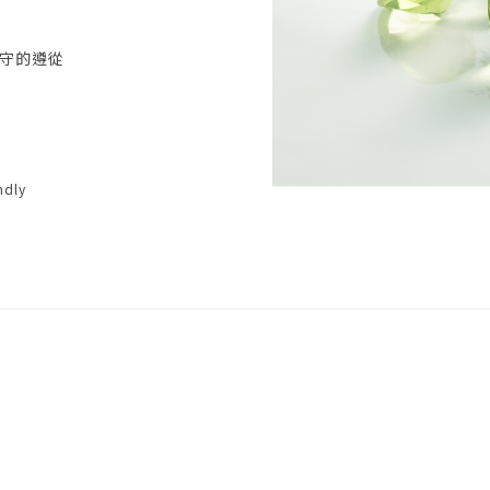
守的遵從
ndly