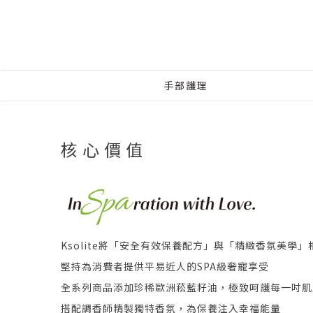
手部護理
核 心 價 值
Ksolite將「安全有效保養配方」與「精緻香氛美學」
堅持為消費者提供平易近人的SPA級奢寵享受
全系列商品添加珍稀歐洲菘藍籽油，極致呵護每一吋肌
搭配調香師精製獨特香氛，為保養注入幸福能量