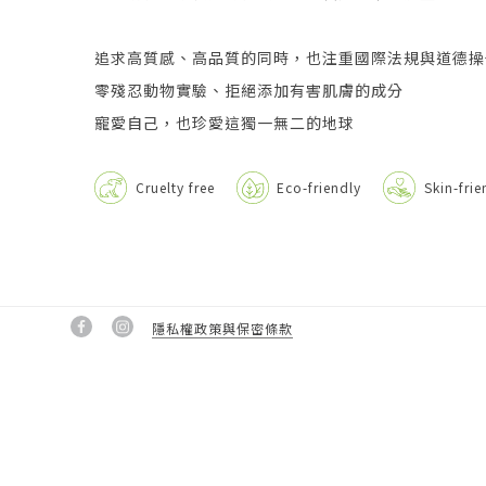
追求高質感、高品質的同時，也注重國際法規與道德操
零殘忍動物實驗、拒絕添加有害肌膚的成分
寵愛自己，也珍愛這獨一無二的地球
Cruelty free
Eco-friendly
Skin-frie
隱私權政策與保密條款